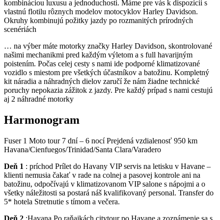
kombináciou luxusu a jednoduchosti. Máme pre vás k dispozícii s
vlastnú flotilu rôznych modelov motocyklov Harley Davidson.
Okruhy kombinujú požitky jazdy po rozmanitých prírodných
scenériách
… na výber máte motorky značky Harley Davidson, skontrolované
našimi mechanikmi pred každým výletom a s full havarijným
poistením. Počas celej cesty s nami ide podporné klimatizované
vozidlo s miestom pre všetkých účastníkov a batožinu. Kompletný
kit náradia a náhradných dielov zaručí že nám žiadne technické
poruchy nepokazia zážitok z jazdy. Pre každý prípad s nami cestujú
aj 2 náhradné motorky
Harmonogram
Fuser 1 Moto tour 7 dní – 6 nocí Prejdená vzdialenosť 950 km
Havana/Cienfuegos/Trinidad/Santa Clara/Varadero
Deň 1
: príchod Prílet do Havany VIP servis na letisku v Havane –
klienti nemusia čakať v rade na colnej a pasovej kontrole ani na
batožinu, odpočívajú v klimatizovanom VIP salone s nápojmi a o
všetky náležitosti sa postará náš kvalifikovaný personal. Transfer do
5* hotela Stretnutie s tímom a večera.
Deň 2
:Havana Po raňajkách citytour po Havane a zoznámenie sa s