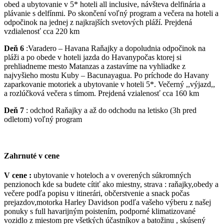
obed a ubytovanie v 5* hoteli all inclusive, návšteva delfinária a
plávanie s delfínmi. Po skončení voľný program a večera na hoteli a
odpočinok na jednej z najkrajších svetových pláží. Prejdená
vzdialenosť cca 220 km
Deň 6
:Varadero – Havana Raňajky a dopoludnia odpočinok na
pláži a po obede v hoteli jazda do Havanypočas ktorej si
prehliadneme mesto Matanzas a zastavíme na vyhliadke z
najvyšieho mostu Kuby – Bacunayagua. Po príchode do Havany
zaparkovanie motoriek a ubytovanie v hoteli 5*. Večerný ,,výjazd,,
a rozlúčková večera s tímom. Prejdená vzialenosť cca 160 km
Deň 7
: odchod Raňajky a až do odchodu na letisko (3h pred
odletom) voľný program
Zahrnuté v cene
V cene :
ubytovanie v hoteloch a v overených súkromných
penzionoch kde sa budete cítiť ako miestny, strava : raňajky,obedy a
večere podľa popisu v itinerári, občerstvenie a snack počas
prejazdov,motorka Harley Davidson podľa vašeho výberu z našej
ponuky s full havarijným poistením, podporné klimatizované
vozidlo z miestom pre všetkých účastníkov a batožinu , skúsený