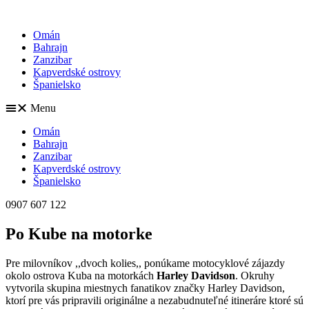
Omán
Bahrajn
Zanzibar
Kapverdské ostrovy
Španielsko
Menu
Omán
Bahrajn
Zanzibar
Kapverdské ostrovy
Španielsko
0907 607 122
Po Kube na motorke
Pre milovníkov ,,dvoch kolies,, ponúkame motocyklové zájazdy
okolo ostrova Kuba na motorkách
Harley Davidson
. Okruhy
vytvorila skupina miestnych fanatikov značky Harley Davidson,
ktorí pre vás pripravili originálne a nezabudnuteľné itineráre ktoré sú