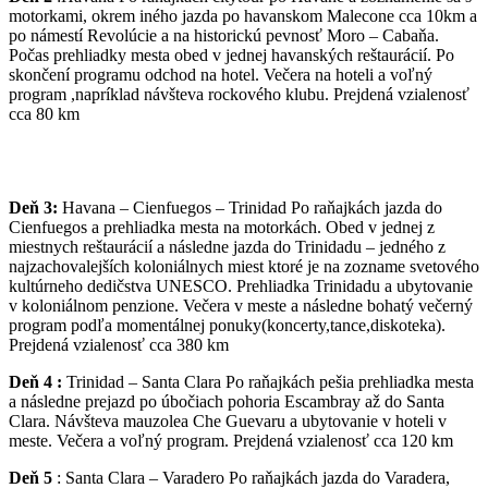
motorkami, okrem iného jazda po havanskom Malecone cca 10km a
po námestí Revolúcie a na historickú pevnosť Moro – Cabaňa.
Počas prehliadky mesta obed v jednej havanských reštaurácií. Po
skončení programu odchod na hotel. Večera na hoteli a voľný
program ,napríklad návšteva rockového klubu. Prejdená vzialenosť
cca 80 km
Deň 3:
Havana – Cienfuegos – Trinidad Po raňajkách jazda do
Cienfuegos a prehliadka mesta na motorkách. Obed v jednej z
miestnych reštaurácií a následne jazda do Trinidadu – jedného z
najzachovalejších koloniálnych miest ktoré je na zozname svetového
kultúrneho dedičstva UNESCO. Prehliadka Trinidadu a ubytovanie
v koloniálnom penzione. Večera v meste a následne bohatý večerný
program podľa momentálnej ponuky(koncerty,tance,diskoteka).
Prejdená vzialenosť cca 380 km
Deň 4 :
Trinidad – Santa Clara Po raňajkách pešia prehliadka mesta
a následne prejazd po úbočiach pohoria Escambray až do Santa
Clara. Návšteva mauzolea Che Guevaru a ubytovanie v hoteli v
meste. Večera a voľný program. Prejdená vzialenosť cca 120 km
Deň 5
: Santa Clara – Varadero Po raňajkách jazda do Varadera,